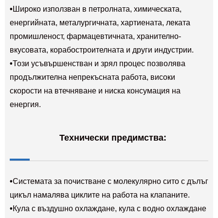
•
Широко използван в петролната, химическата,
енергийната, металургичната, хартиената, леката
промишленост, фармацевтичната, хранително-
вкусовата, корабостроителната и други индустрии.
•
Този усъвършенстван и зрял процес позволява
продължителна непрекъсната работа, високи
скорости на втечняване и ниска консумация на
енергия.
Технически предимства:
•
Системата за почистване с молекулярно сито с дълъг
цикъл намалява циклите на работа на клапаните.
•
Кула с въздушно охлаждане, кула с водно охлаждане