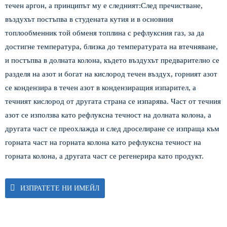
течен аргон, а принципът му е следният:
След пречистване,
въздухът постъпва в студената кутия и в основния
топлообменник той обменя топлина с рефлуксния газ, за ​​да
достигне температура, близка до температурата на втечняване,
и постъпва в долната колона, където въздухът предварително се
разделя на азот и богат на кислород течен въздух, горният азот
се кондензира в течен азот в кондензиращия изпарител, а
течният кислород от другата страна се изпарява. Част от течния
азот се използва като рефлуксна течност на долната колона, а
другата част се преохлажда и след дроселиране се изпраща към
горната част на горната колона като рефлуксна течност на
горната колона, а другата част се регенерира като продукт.
ИЗПРАТЕТЕ НИ ИМЕЙЛ